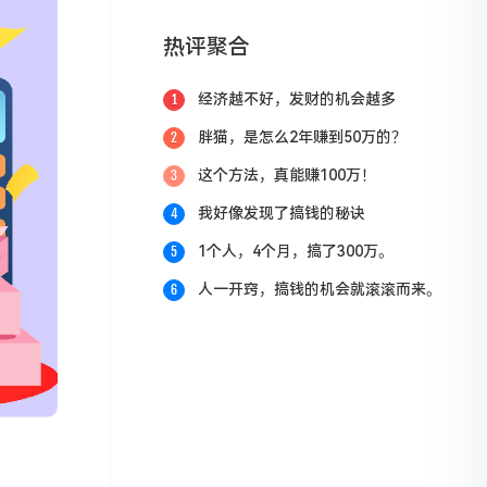
热评聚合
经济越不好，发财的机会越多
1
胖猫，是怎么2年赚到50万的？
2
这个方法，真能赚100万！
3
我好像发现了搞钱的秘诀
4
1个人，4个月，搞了300万。
5
人一开窍，搞钱的机会就滚滚而来。
6