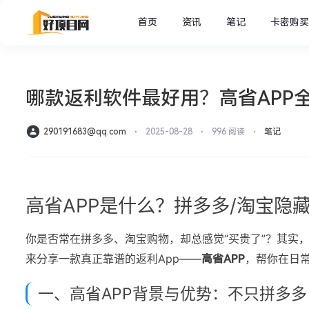
首页
资讯
笔记
卡密购买
哪款返利软件最好用？高省APP
290191683@qq.com
⋅
2025-08-28
⋅
996 阅读
⋅
笔记
高省APP是什么？拼多多/淘宝隐
你是否常在拼多多、淘宝购物，却总感觉“买贵了”？其实
来分享一款真正靠谱的返利App——
，帮你在日
高省APP
一、高省APP背景与优势：不只拼多