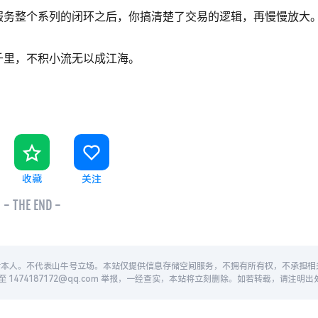
服务整个系列的闭环之后，你搞清楚了交易的逻辑，再慢慢放大
千里，不积小流无以成江海。
收藏
关注
- THE END -
者本人。不代表山牛号立场。本站仅提供信息存储空间服务，不拥有所有权，不承担相
474187172@qq.com 举报，一经查实，本站将立刻删除。如若转载，请注明出处