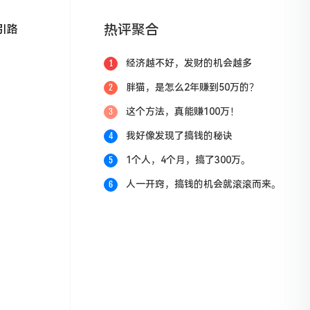
热评聚合
引路
经济越不好，发财的机会越多
1
胖猫，是怎么2年赚到50万的？
2
这个方法，真能赚100万！
3
我好像发现了搞钱的秘诀
4
1个人，4个月，搞了300万。
5
人一开窍，搞钱的机会就滚滚而来。
6